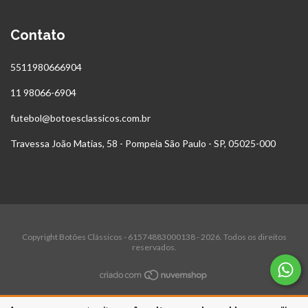
Contato
5511980666904
11 98066-6904
futebol@botoesclassicos.com.br
Travessa João Matias, 58 - Pompeia São Paulo - SP, 05025-000
Copyright Botões Clássicos - 61574883000138 - 2026. Todos os direitos
reservados.