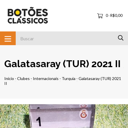
0
R$0,00
-
Galatasaray (TUR) 2021 II
Início
-
Clubes
-
Internacionais
-
Turquia
-
Galatasaray (TUR) 2021
II