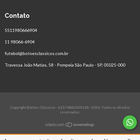
Contato
5511980666904
11 98066-6904
futebol@botoesclassicos.com.br
Travessa João Matias, 58 - Pompeia São Paulo - SP, 05025-000
Copyright Botões Clássicos - 61574883000138 - 2026. Todos os direitos
reservados.