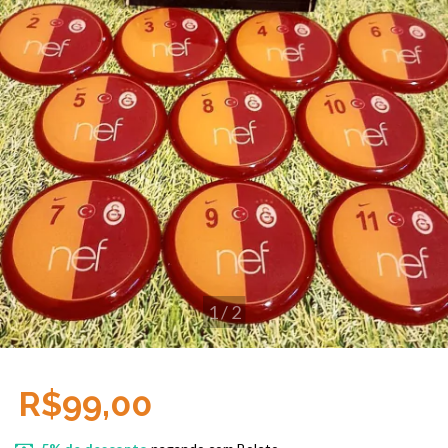
1
/
2
R$99,00