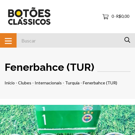
0
R$0,00
-
Fenerbahce (TUR)
Início
-
Clubes
-
Internacionais
-
Turquia
-
Fenerbahce (TUR)