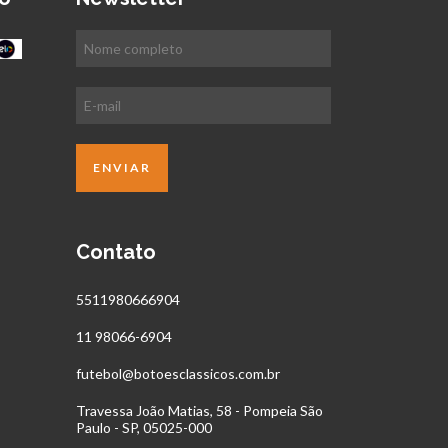
Contato
5511980666904
11 98066-6904
futebol@botoesclassicos.com.br
Travessa João Matias, 58 - Pompeia São
Paulo - SP, 05025-000