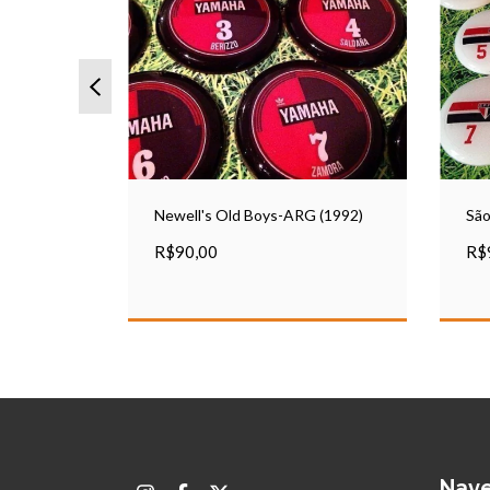
13)
Newell's Old Boys-ARG (1992)
São
R$90,00
R$
Nav