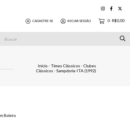
0
R$0,00
CADASTRE-SE
INICIAR SESSÃO
-
Pagamentos
Início
-
Times Clássicos
-
Clubes
Clássicos
-
Sampdoria-ITA (1992)
m Boleto