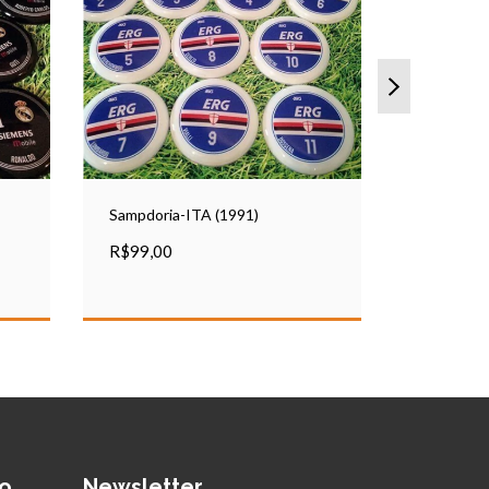
Sampdoria-ITA (1991)
Anderlech
R$99,00
R$90,00
o
Newsletter