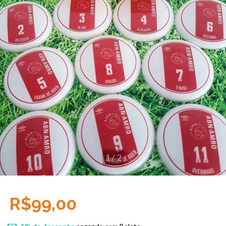
1
/
2
R$99,00