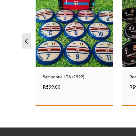
(1991)
Sampdoria-ITA (1992)
Rea
R$99,00
R$