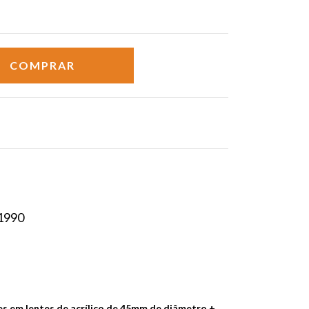
 1990
s em lentes de acrílico de 45mm de diâmetro +