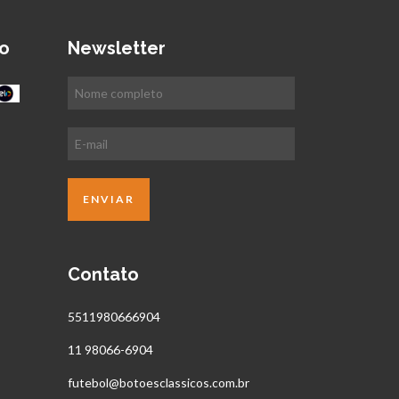
o
Newsletter
Contato
5511980666904
11 98066-6904
futebol@botoesclassicos.com.br