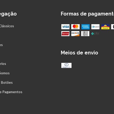
egação
Formas de pagament
Clássicos
es
Meios de envio
rios
Somos
s Botões
 e Pagamentos