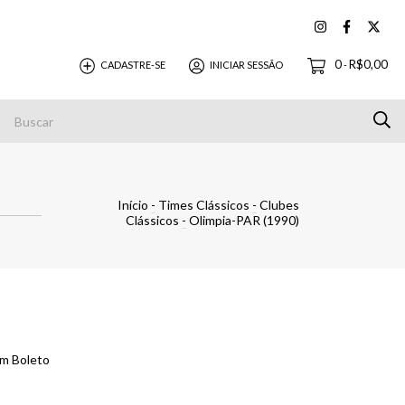
0
R$0,00
CADASTRE-SE
INICIAR SESSÃO
-
Pagamentos
Início
-
Times Clássicos
-
Clubes
Clássicos
-
Olimpia-PAR (1990)
m Boleto