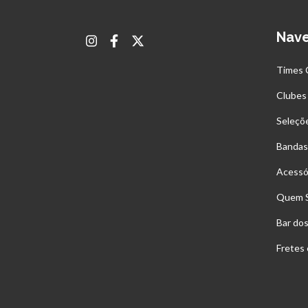
Nav
Times 
Clubes
Seleçõ
Bandas
Acessó
Quem 
Bar do
Fretes