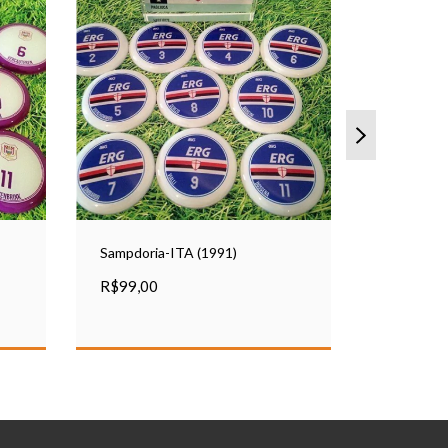
Sampdoria-ITA (1991)
São Paulo
R$99,00
R$99,00