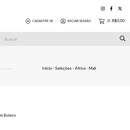
0
R$0,00
CADASTRE-SE
INICIAR SESSÃO
-
Pagamentos
Início
-
Seleções
-
África
-
Mali
m Boleto