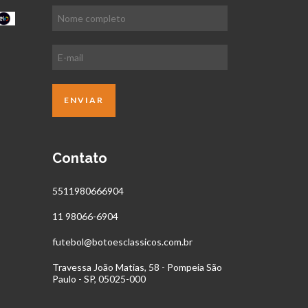
Contato
5511980666904
11 98066-6904
futebol@botoesclassicos.com.br
Travessa João Matias, 58 - Pompeia São
Paulo - SP, 05025-000