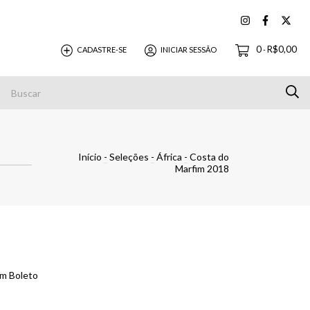
0
R$0,00
CADASTRE-SE
INICIAR SESSÃO
-
Pagamentos
Início
-
Seleções
-
África
-
Costa do
Marfim 2018
m Boleto