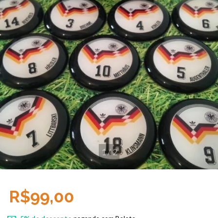
1
/
2
R$99,00