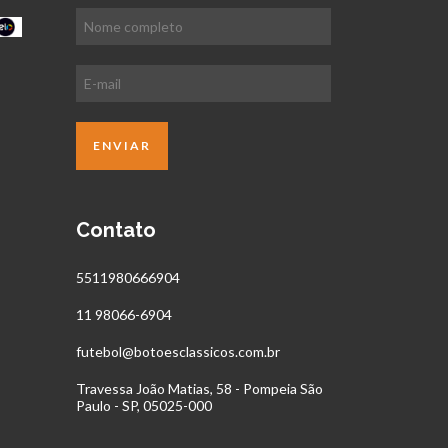
Contato
5511980666904
11 98066-6904
futebol@botoesclassicos.com.br
Travessa João Matias, 58 - Pompeia São
Paulo - SP, 05025-000