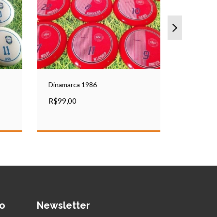
Dinamarca 1986
Bulgária 
R$99,00
R$99,00
o
Newsletter