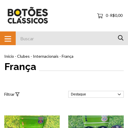
0
R$0,00
-
Início
-
Clubes
-
Internacionais
-
França
França
Filtrar