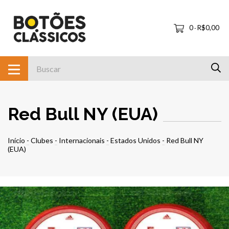
0
R$0,00
-
Red Bull NY (EUA)
Início
-
Clubes
-
Internacionais
-
Estados Unidos
-
Red Bull NY
(EUA)