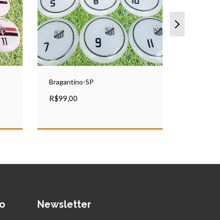
Bragantino-SP
Ferroviári
R$99,00
R$90,00
o
Newsletter