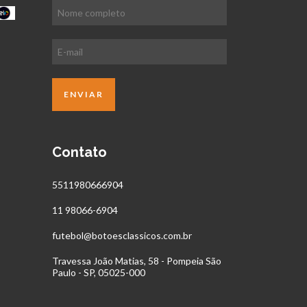
Contato
5511980666904
11 98066-6904
futebol@botoesclassicos.com.br
Travessa João Matias, 58 - Pompeia São
Paulo - SP, 05025-000