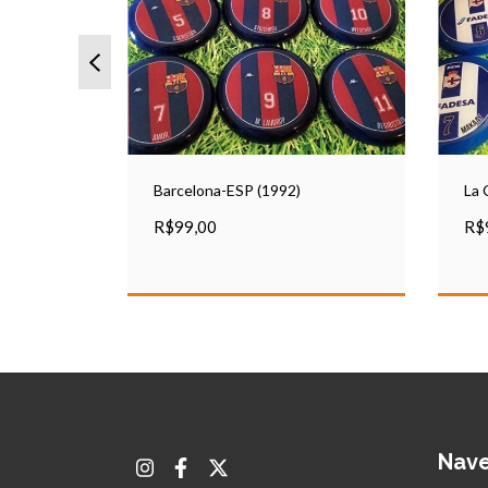
016)
Barcelona-ESP (1992)
La 
R$99,00
R$
Nav