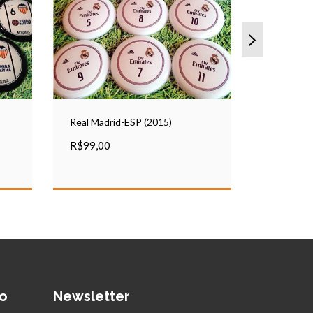
Real Madrid-ESP (2015)
Barcelona
R$99,00
R$99,00
o
Newsletter