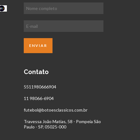
Contato
5511980666904
11 98066-6904
futebol@botoesclassicos.com.br
Travessa João Matias, 58 - Pompeia São
Paulo - SP, 05025-000