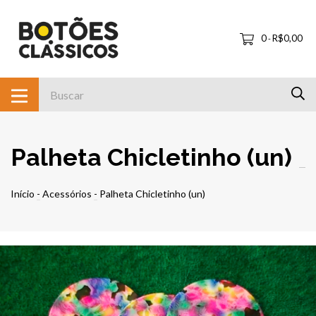
0
R$0,00
-
Palheta Chicletinho (un)
Início
-
Acessórios
-
Palheta Chicletinho (un)