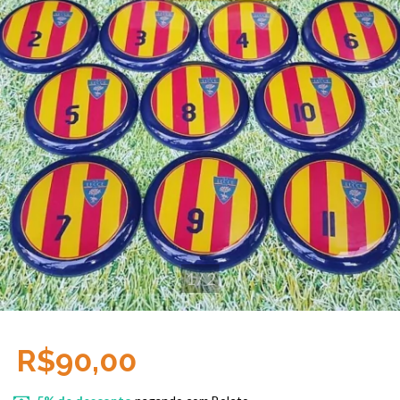
1
/
2
R$90,00