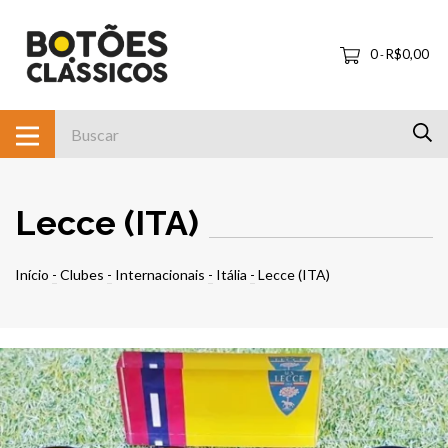
0
R$0,00
-
Lecce (ITA)
Início
-
Clubes
-
Internacionais
-
Itália
-
Lecce (ITA)