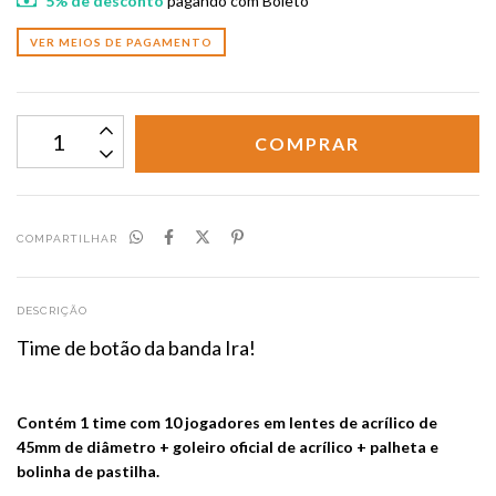
5% de desconto
pagando com Boleto
VER MEIOS DE PAGAMENTO
COMPARTILHAR
DESCRIÇÃO
Time de botão da banda Ira!
Contém 1 time com 10 jogadores em lentes de acrílico de
45mm de diâmetro + goleiro oficial de acrílico + palheta e
bolinha de pastilha.