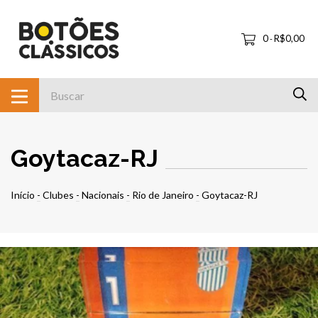
0
R$0,00
-
Goytacaz-RJ
Início
-
Clubes
-
Nacionais
-
Rio de Janeiro
-
Goytacaz-RJ