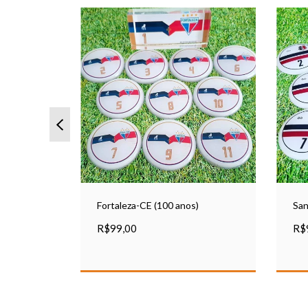
San
Fortaleza-CE (100 anos)
R$
R$99,00