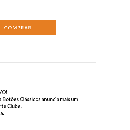
)
VO!
a Botões Clássicos anuncia mais um
rte Clube.
a.