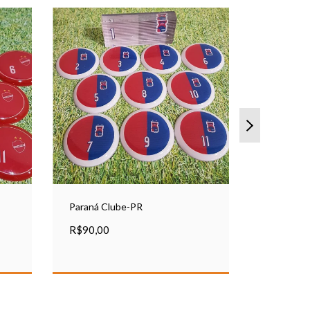
Paraná Clube-PR
Santa Cru
R$90,00
R$90,00