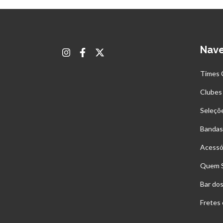
Nav
Times 
Clubes
Seleçõ
Bandas
Acessó
Quem 
Bar do
Fretes