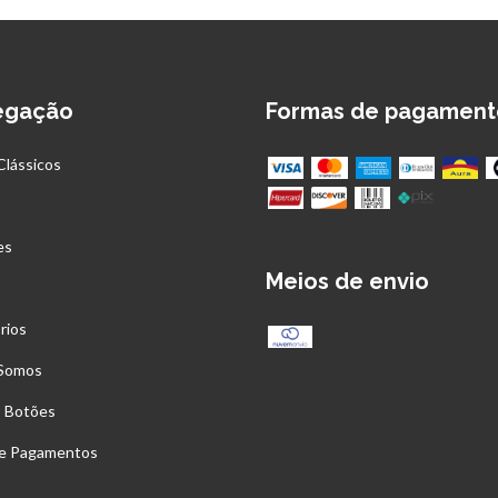
egação
Formas de pagament
Clássicos
es
Meios de envio
rios
Somos
s Botões
 e Pagamentos