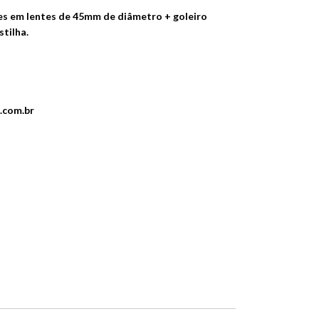
s em lentes de 45mm de diâmetro + goleiro
stilha.
.com.br