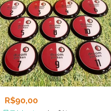
1
/
2
R$90,00