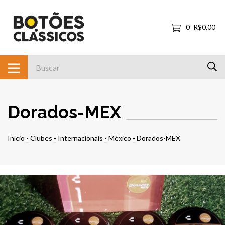
0
R$0,00
-
Dorados-MEX
Início
-
Clubes
-
Internacionais
-
México
-
Dorados-MEX