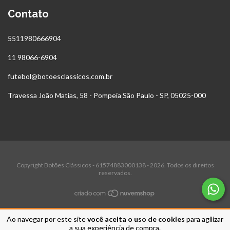
Contato
5511980666904
11 98066-6904
futebol@botoesclassicos.com.br
Travessa João Matias, 58 - Pompeia São Paulo - SP, 05025-000
Copyright Botões Clássicos - 61574883000138 - 2026. Todos os direitos
reservados.
Ao navegar por este site
você aceita o uso de cookies
para agilizar
a sua experiência de compra.