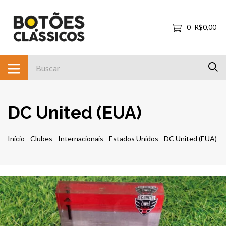
0
R$0,00
-
DC United (EUA)
Início
-
Clubes
-
Internacionais
-
Estados Unidos
-
DC United (EUA)