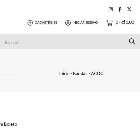
0
R$0,00
CADASTRE-SE
INICIAR SESSÃO
-
Pagamentos
Início
-
Bandas
-
ACDC
m Boleto